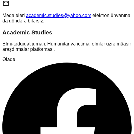
mail_outline
Məqalələri
academic.studies@yahoo.com
elektron ünvanına
da göndərə bilərsiz.
Academic Studies
Elmi-tədqiqat jurnalı. Humanitar və ictimai elmlər üzrə müasir
araşdırmalar platforması.
Əlaqə