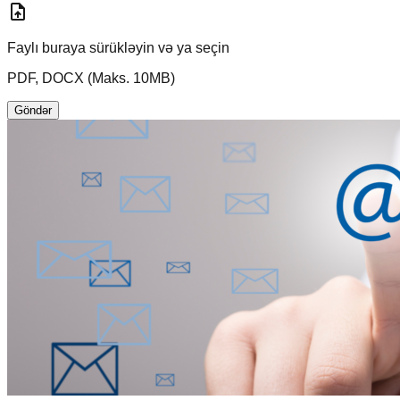
upload_file
Faylı buraya sürükləyin
və ya seçin
PDF, DOCX (Maks. 10MB)
Göndər