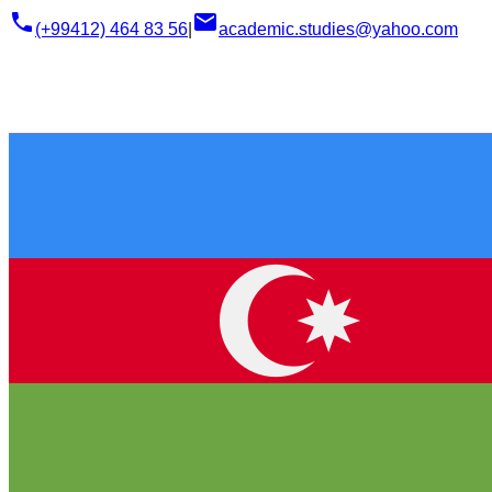
phone
email
(+99412) 464 83 56
|
academic.studies@yahoo.com