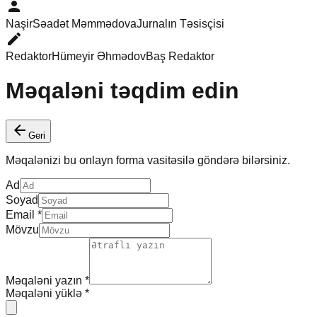
person
Naşir
Səadət Məmmədova
Jurnalın Təsisçisi
edit
Redaktor
Hümeyir Əhmədov
Baş Redaktor
Məqaləni təqdim edin
arrow_back
Geri
Məqalənizi bu onlayn forma vasitəsilə göndərə bilərsiniz.
Ad
Soyad
Email
*
Mövzu
Məqaləni yazın
*
Məqaləni yüklə
*